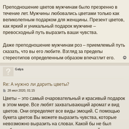
Преподношение цветов мужчинам было презренно в
течение лет. Мужчины любовались цветами только как
великолепным подарком для женщины. Презент цветов,
как яркий и уникальный подарок мужчине –
превосходный путь выразить ваши чувства.
Даже преподношение мужчинам роз – приемлемый путь
сказать, что вы его любите. Взгляд за пределы
стереотипов определенным образом впечатлит его.
Galya
у
т
Re: А нужно ли дарить цветы?
ь
с
С
28 июл 2020, 01:15
о
Цветы – это самый очаровательный и красивый подарок
к
о
б
в этом мире. Все любят захватывающий аромат и вид
щ
цветов. Они определяет все виды эмоций. С помощью
е
ч
н
букета цветов Вы можете выразить чувства, которые
и
невозможно выразить на словах. Какой бы не был
е
у