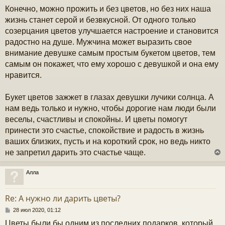
Конечно, можно прожить и без цветов, но без них наша
жизнь станет серой и безвкусной. От одного только
созерцания цветов улучшается настроение и становится
радостно на душе. Мужчина может выразить свое
внимание девушке самым простым букетом цветов, тем
самым он покажет, что ему хорошо с девушкой и она ему
нравится.
Букет цветов зажжет в глазах девушки лучики солнца. А
нам ведь только и нужно, чтобы дорогие нам люди были
веселы, счастливы и спокойны. И цветы помогут
принести это счастье, спокойствие и радость в жизнь
ваших близких, пусть и на короткий срок, но ведь никто
не запретил дарить это счастье чаще.
Алла
у
т
Re: А нужно ли дарить цветы?
ь
с
С
28 июл 2020, 01:12
о
Цветы были бы одним из последних подарков, который
к
о