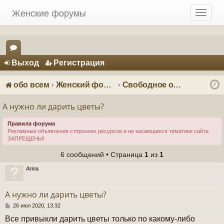
Женские форумы
T
o
g
g
Регистрация
l
Выход
Р
е
г
и
с
т
р
а
ц
и
я
e
ор
n
ум
a
обо всем
Женский форум о мужчинах
Свободное общение
v
ы
i
А нужно ли дарить цветы?
g
a
Правила форума
Рекламные объявления сторонних ресурсов и не касающиеся тематики сайта
t
ЗАПРЕЩЕНЫ!
i
o
6 сообщений • Страница
1
из
1
n
Arina
А нужно ли дарить цветы?
С
26 июл 2020, 13:32
о
Все привыкли дарить цветы только по какому-либо
о