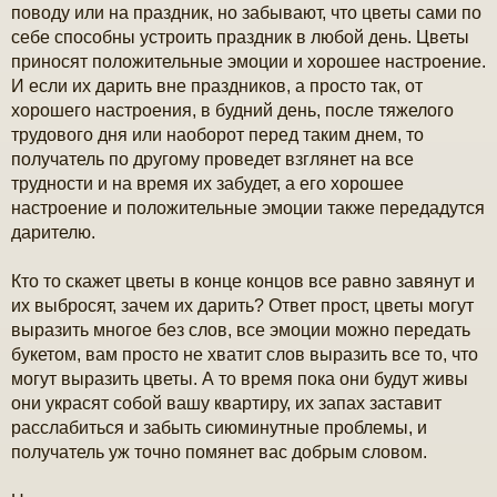
б
поводу или на праздник, но забывают, что цветы сами по
щ
себе способны устроить праздник в любой день. Цветы
е
н
приносят положительные эмоции и хорошее настроение.
и
И если их дарить вне праздников, а просто так, от
е
хорошего настроения, в будний день, после тяжелого
трудового дня или наоборот перед таким днем, то
получатель по другому проведет взглянет на все
трудности и на время их забудет, а его хорошее
настроение и положительные эмоции также передадутся
дарителю.
Кто то скажет цветы в конце концов все равно завянут и
их выбросят, зачем их дарить? Ответ прост, цветы могут
выразить многое без слов, все эмоции можно передать
букетом, вам просто не хватит слов выразить все то, что
могут выразить цветы. А то время пока они будут живы
они украсят собой вашу квартиру, их запах заставит
расслабиться и забыть сиюминутные проблемы, и
получатель уж точно помянет вас добрым словом.