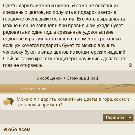
о
Цветы дарить можно и нужно. Я сама не поклонник
к
о
б
срезанных цветов, но получить в подарок цветок в
щ
горшочке очень даже не против. Его хоть выращивать
е
ч
н
можно и он не завянет и при правильном уходе будет
и
радовать ни один год, а срезанные удовольствие
е
у
недолгое и раз уж на то пошло, то вместо срезанных
если уж хочется подарить букет, то можно вручить
человеку букет в виде цветов из кондитерских изделий.
Сейчас такую красоту кондитеры научились делать что
глаз не оторвешь.
6 сообщений • Страница
1
из
1
у
Похожие темы
т
ь
Можно ли дарить комнатные цветы в горшках или
с
это плохая примета?
к
Перейти
ч
обо всем