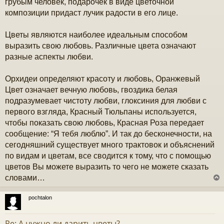
грубым человек, подарочек в виде цветочной
композиции придаст лучик радости в его лице.
Цветы являются наиболее идеальным способом
выразить свою любовь. Различные цвета означают
разные аспекты любви.
Орхидеи определяют красоту и любовь, Оранжевый
Цвет означает вечную любовь, гвоздика белая
подразумевает чистоту любви, глоксиния для любви с
первого взгляда, Красный Тюльпаны используется,
чтобы показать свою любовь, Красная Роза передает
сообщение: “Я тебя люблю”. И так до бесконечности, на
сегодняшний существует много трактовок и объяснений
по видам и цветам, все сводится к тому, что с помощью
цветов Вы можете выразить то чего не можете сказать
словами…
pochtalon
у
т
Re: А нужно ли дарить цветы?