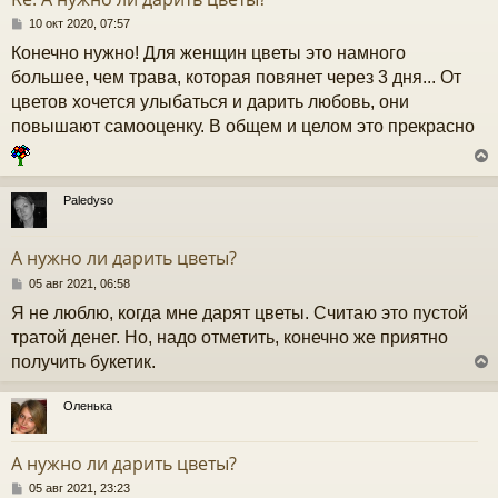
ь
с
С
10 окт 2020, 07:57
о
Конечно нужно! Для женщин цветы это намного
к
о
б
большее, чем трава, которая повянет через 3 дня... От
щ
цветов хочется улыбаться и дарить любовь, они
е
ч
н
повышают самооценку. В общем и целом это прекрасно
и
е
у
Paledyso
у
т
А нужно ли дарить цветы?
ь
с
С
05 авг 2021, 06:58
о
Я не люблю, когда мне дарят цветы. Считаю это пустой
к
о
б
тратой денег. Но, надо отметить, конечно же приятно
щ
получить букетик.
е
ч
н
и
Оленька
е
у
у
т
А нужно ли дарить цветы?
ь
с
С
05 авг 2021, 23:23