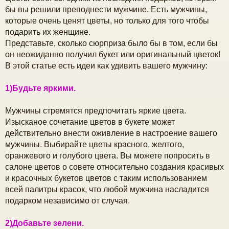
б
бы вы решили преподнести мужчине. Есть мужчины,
щ
которые очень ценят цветы, но только для того чтобы
е
ч
н
подарить их женщине.
и
Представьте, сколько сюрприза было бы в том, если бы
е
у
он неожиданно получил букет или оригинальный цветок!
В этой статье есть идеи как удивить вашего мужчину:
1)Будьте яркими.
Мужчины стремятся предпочитать яркие цвета.
Изысканое сочетание цветов в букете может
действительно внести оживление в настроение вашего
мужчины. Выбирайте цветы красного, желтого,
оранжевого и голубого цвета. Вы можете попросить в
салоне цветов о совете относительно создания красивых
и красочных букетов цветов с таким использованием
всей палитры красок, что любой мужчина насладится
подарком независимо от случая.
2)Добавьте зелени.