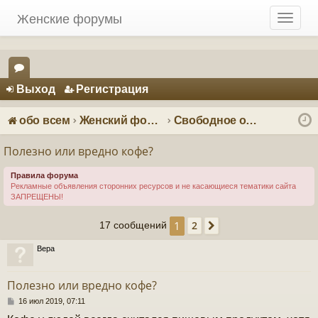
Женские форумы
T
o
g
g
Регистрация
l
Выход
Р
е
г
и
с
т
р
а
ц
и
я
e
ор
n
ум
a
обо всем
Женский форум о мужчинах
Свободное общение
v
ы
i
Полезно или вредно кофе?
g
a
Правила форума
Рекламные объявления сторонних ресурсов и не касающиеся тематики сайта
t
ЗАПРЕЩЕНЫ!
i
o
1
2
17 сообщений
След.
n
Вера
Полезно или вредно кофе?
С
16 июл 2019, 07:11
о