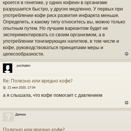
кроется в генетике, у одних кофеин в организме
разрушается быстро, у других медленно. У первых при
употреблении кофе риск развития инфаркта меньше.
Определить, к какому типу относитесь вы, можно только
опытным путем. Но лучшим вариантом будет не
экспериментировать со своим организмом, а в
употреблении тонизирующих напитков, в том числе и
кофе, руководствоваться принципами меры и
целесообразности.
pochtalon
у
т
Re: Полезно или вредно кофе?
ь
с
С
21 июл 2020, 17:04
о
а я слышала, что кофе помогает с давлением
к
о
б
щ
е
ч
н
Даянка
и
у
е
у
т
Полезно или вредно кофе?
ь