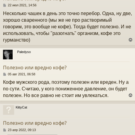
с
С
22 июл 2021, 14:56
о
Несколько чашек в день это точно перебор. Одна, ну две,
к
о
б
хорошо сваренного (мы же не про растворимый
щ
говорим, это вообще не кофе). Тогда будет полезно. И не
е
ч
н
использовать, чтобы "разогнать" организм, кофе это
и
гурманство)
е
у
Paledyso
у
т
Полезно или вредно кофе?
ь
с
С
05 авг 2021, 06:58
о
Кофе мужского рода, поэтому полезен или вреден. Ну а
к
о
б
по сути. Считаю, у кого пониженное давление, он будет
щ
полезен. Но все равно не стоит им увлекаться.
е
ч
н
и
KittyCat
е
у
у
т
Полезно или вредно кофе?
ь
с
С
23 апр 2022, 09:13
о