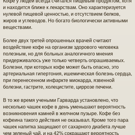
Кофе у людей всегда считался пищевым продуктом, хотя
о
б
и находится ближе к лекарствам. Оно характеризуется
щ
нулевой пищевой ценностью, и отсутствием белков,
е
н
жиров и углеводов. Но богато биологически активными
и
веществами.
е
Более двух третей опрошенных врачей считают
воздействие кофе на организм здорового человека
полезным, но для больных аналогичного мнения
придерживалось уже только четверть опрашиваемых.
Болезни, при которых кофе может быть опасно, это
артериальная гипертония, ишемическая болезнь сердца,
при перенесенном инфаркте миокарда, язвенной
болезни, гастрите, холецистите, циррозе печени.
В то же время учеными Гарварда установлено, что
несколько чашек кофе в день уменьшают вероятность
возникновения камней в желчном пузыре. Кофе без
кофеина такого действия не оказывал. Кроме того пара
чашек напитка защищают от сахарного диабета лучше
чем зеленый чай, и на 42% сокращают вероятность