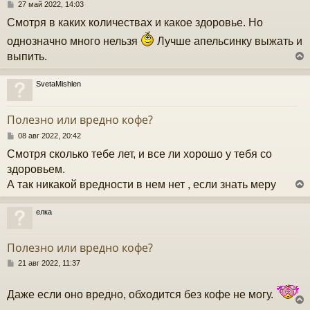
с
С
27 май 2022, 14:03
о
Смотря в каких количествах и какое здоровье. Но
к
о
б
однозначно много нельзя
Лучше апельсинку выжать и
щ
выпить.
е
ч
н
и
SvetaMishlen
е
у
у
т
Полезно или вредно кофе?
ь
с
С
08 авг 2022, 20:42
о
Смотря сколько тебе лет, и все ли хорошо у тебя со
к
о
б
здоровьем.
щ
А так никакой вредности в нем нет , если знать меру
е
ч
н
и
елка
е
у
у
т
Полезно или вредно кофе?
ь
с
С
21 авг 2022, 11:37
о
к
о
Даже если оно вредно, обходится без кофе не могу.
б
щ