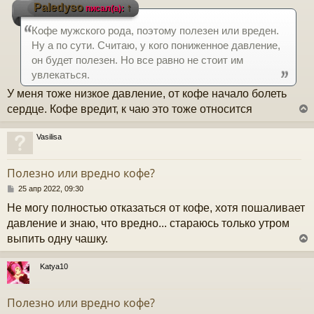
Paledyso
↑
писал(а):
к
о
б
Кофе мужского рода, поэтому полезен или вреден.
щ
е
ч
Ну а по сути. Считаю, у кого пониженное давление,
н
он будет полезен. Но все равно не стоит им
и
е
увлекаться.
у
У меня тоже низкое давление, от кофе начало болеть
сердце. Кофе вредит, к чаю это тоже относится
Vasilisa
у
т
Полезно или вредно кофе?
ь
с
С
25 апр 2022, 09:30
о
Не могу полностью отказаться от кофе, хотя пошаливает
к
о
б
давление и знаю, что вредно... стараюсь только утром
щ
выпить одну чашку.
е
ч
н
и
Katya10
е
у
у
т
Полезно или вредно кофе?
ь