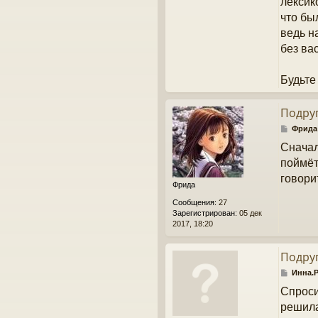
лексик
что бы
ведь н
без вас
Будьте
Подруг
С
Фрида
о
Сначал
о
б
поймёт
щ
говори
е
Фрида
н
Сообщения:
27
и
Зарегистрирован:
05 дек
е
2017, 18:20
Подруг
С
Инна.
о
Спроси
о
б
решила
щ