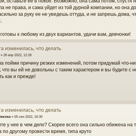
ой, оставьте ее в покое. Возможно, она сама потом, спустя 
ла не права, и сама уйдет из той дурной компании, но она д
асильно за руку ее не уведешь оттуда, и не запрешь дома, ч
.
 готовы к любому из двух вариантов, удачи вам, девчонки!
а изменилась, что делать
»
28 апр 2022, 12:28
а пойми причину резких изменений, потом придумай что-ниб
, что вы ей не довольны с таким характером и вы будите с н
ть как и прежде!
а изменилась, что делать
Ржкова
»
05 сен 2022, 16:30
те у нее в чем дело? Скорее всего она сильно обижена на т
 по другому провести время, типа круто