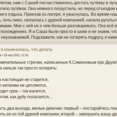
летом, нам с Сашей посчастливилось достать путёвку в луч
атило путёвок. Она немного погрустила, но перед отъездом
его отдыха. Приехав из лагеря, я ужаснулась. Во время на
ь, пить пиво, связалась с дурной компанией, начала ругатьс
иками. Мне с ней не о чем больше разговаривать. Она всё в
 похождениях. Я и Саша были просто в шоке и не знаем, что
 неузнаваемой. Подскажите, как не потерять подругу, и как
а изменилась, что делать
a
»
28 апр 2022, 12:25
амечательные строчки, написанные К.Симоновым про Дружб
ю нельзя так просто потерять:
 настоящая не старится,
о ветвями не цепляется,
одит срок – так валится,
отом, как дубу полагается…
есть два выхода, милые девочки: первый – постарайтесь по
ть ее из той дурной компании; второй – завершить вашу др