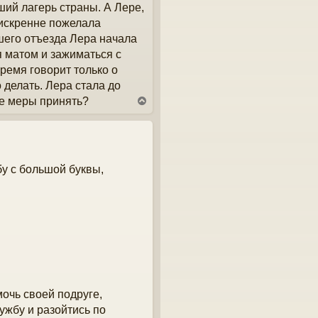
ший лагерь страны. А Лере,
 искренне пожелала
шего отъезда Лера начала
я матом и зажиматься с
ремя говорит только о
 делать. Лера стала до
ие меры принять?
В
е
р
н
у
т
у с большой буквы,
ь
с
я
к
н
а
ч
а
л
у
мочь своей подруге,
ужбу и разойтись по