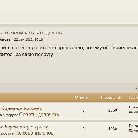
а изменилась, что делать
онова
»
22 сен 2022, 16:19
рите с ней, спросите что произошло, почему она изменилась
оитесь за свою подругу.
5
Ответы
Просмотры
Посл
обиделась на меня
Прин
0
2860
06 ию
Советы девочкам
8 » в форуме
ла беременную крысу
Froz
0
1930
01 ма
Толкование снов
 в форуме