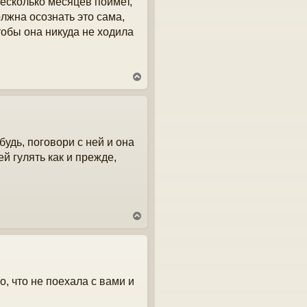
несколько месяцев поймет,
олжна осознать это сама,
тобы она никуда не ходила
В
е
р
н
у
т
удь, поговори с ней и она
ь
с
ей гулять как и прежде,
я
к
н
а
ч
В
а
е
л
р
у
н
у
т
о, что не поехала с вами и
ь
с
я