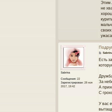
Этим 
не хв
хорош
курит
мальч
своих
ужаса
Подруг
С
Sabrin
о
Есть з
о
б
котору
щ
е
Sabrina
н
Дружба
Сообщения:
22
и
За неб
Зарегистрирован:
28 ноя
е
2017, 19:42
А прих
С грох
У вас 
вытащи