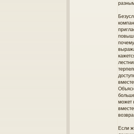
разным
Безусл
компан
пригла
повыше
почему
выража
кажетс
лестни
терпел
доступ
вместе
Объясн
больше
может 
вместе
возвра
Если ж