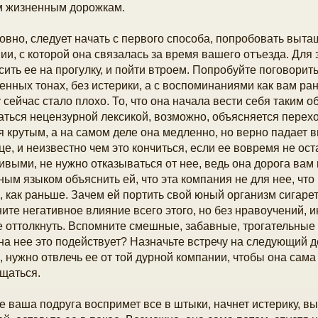
 жизненным дорожкам.
овно, следует начать с первого способа, попробовать вытащ
ии, с которой она связалась за время вашего отъезда. Для 
сить ее на прогулку, и пойти втроем. Попробуйте поговорить 
нных тонах, без истерики, а с воспоминаниями как вам р
 сейчас стало плохо. То, что она начала вести себя таким об
ться нецензурной лексикой, возможно, объясняется перех
я крутым, а на самом деле она медленно, но верно падает в
це, и неизвестно чем это кончиться, если ее вовремя не ос
ивыми, не нужно отказываться от нее, ведь она дорога вам 
ным языком объяснить ей, что эта компания не для нее, чт
, как раньше. Зачем ей портить свой юный организм сигаре
ите негативное влияние всего этого, но без нравоучений, и
 оттолкнуть. Вспомните смешные, забавные, трогательные
на нее это подействует? Назначьте встречу на следующий д
, нужно отвлечь ее от той дурной компании, чтобы она сама
щаться.
е ваша подруга воспримет все в штыки, начнет истерику, 