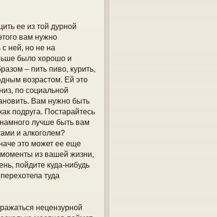
ить ее из той дурной
этого вам нужно
с ней, но не на
аньше было хорошо и
разом – пить пиво, курить,
одным возрастом. Ей это
низ, по социальной
тановить. Вам нужно быть
как подруга. Постарайтесь
о намного лучше быть вам
тами и алкоголем?
наче это может ее еще
 моменты из вашей жизни,
ень, пойдите куда-нибудь
 перехотела туда
выражаться нецензурной