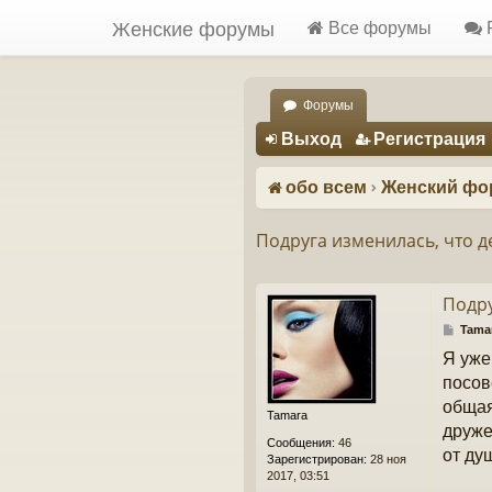
Женские форумы
Все форумы
Форумы
Регистрация
Выход
Р
е
г
и
с
т
р
а
ц
и
я
обо всем
Женский фо
Подруга изменилась, что д
Подру
С
Tama
о
Я уже
о
б
посов
щ
общая
е
Tamara
н
друже
Сообщения:
46
и
от ду
Зарегистрирован:
28 ноя
е
2017, 03:51