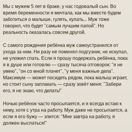
е
н
Мы с мужем 5 лет в браке, у нас годовалый сын. Во
и
время беременности я мечтала, как мы вместе будем
е
заботиться о малыше, гулять, купать... Муж тоже
говорил, что будет "самым лучшим папой". Но
реальность оказалась совсем другой.
С самого рождения ребёнка муж самоустранился от
ухода за ним. Ни разу не поменял подгузник, не искупал,
не уложил спать. Если я прошу подержать ребёнка, пока
я в душе или готовлю — сразу тысяча отговорок: "я не
умею", "он со мной плачет", "у меня важные дела".
Максимум — может посидеть рядом, пока малыш играет,
но стоит сыну заплакать — сразу зовёт меня: "Забери
его, я не знаю, что делать!"
Ночью ребёнок часто просыпается, и я всегда встаю к
нему, хотя с утра на работу. Муж даже не просыпается, а
если я его бужу — злится: "Мне завтра на работу, я
должен выспаться!"