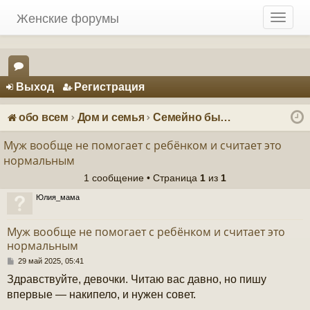
Женские форумы
T
o
g
g
Регистрация
l
Выход
Р
е
г
и
с
т
р
а
ц
и
я
e
ор
n
ум
a
обо всем
Дом и семья
Семейно бытовые конфликты
v
ы
i
Муж вообще не помогает с ребёнком и считает это
g
нормальным
a
1 сообщение • Страница
1
из
1
t
i
Юлия_мама
o
n
Муж вообще не помогает с ребёнком и считает это
нормальным
С
29 май 2025, 05:41
о
Здравствуйте, девочки. Читаю вас давно, но пишу
о
б
впервые — накипело, и нужен совет.
щ