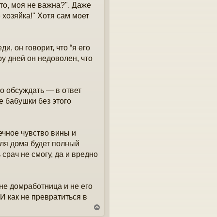
то, моя не важна?". Даже
 хозяйка!" Хотя сам моет
, он говорит, что “я его
ру дней он недоволен, что
о обсуждать — в ответ
ше бабушки без этого
ечное чувство вины и
еля дома будет полный
 срач не смогу, да и вредно
 не домработница и не его
И как не превратиться в
В
е