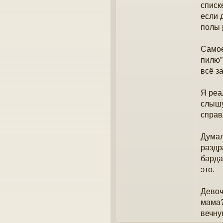
списк
если 
полы 
Самое
пилю”
всё з
Я реа
слышу
справ
Думал
раздр
барда
это.
Девоч
мама?
вечну