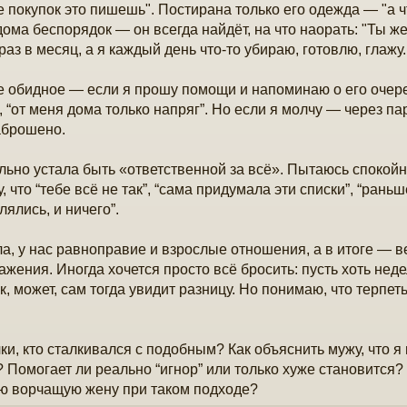
е покупок это пишешь". Постирана только его одежда — "а ч
дома беспорядок — он всегда найдёт, на что наорать: "Ты же
раз в месяц, а я каждый день что-то убираю, готовлю, глажу.
 обидное — если я прошу помощи и напоминаю о его очереди
, “от меня дома только напряг”. Но если я молчу — через па
аброшено.
льно устала быть «ответственной за всё». Пытаюсь спокойн
, что “тебе всё не так”, “сама придумала эти списки”, “рань
лялись, и ничего”.
а, у нас равноправие и взрослые отношения, а в итоге — в
ажения. Иногда хочется просто всё бросить: пусть хоть нед
к, может, сам тогда увидит разницу. Но понимаю, что терпеть
ки, кто сталкивался с подобным? Как объяснить мужу, что я
 Помогает ли реально “игнор” или только хуже становится? 
ю ворчащую жену при таком подходе?