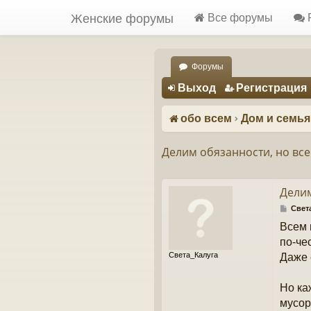
Женские форумы
Все форумы
Форумы
Регистрация
Выход
Р
е
г
и
с
т
р
а
ц
и
я
обо всем
Дом и семья
Делим обязанности, но все
Делим
С
Свет
о
Всем 
о
б
по-че
щ
Света_Калуга
Даже 
е
н
и
Но ка
е
мусор