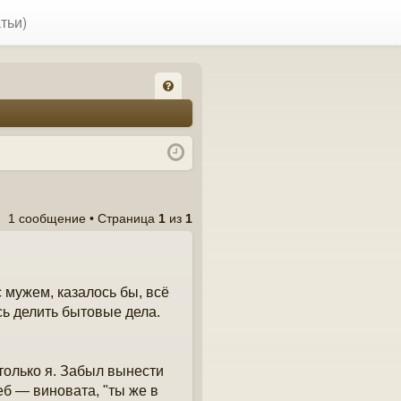
тьи)
FA
Q
1 сообщение • Страница
1
из
1
 мужем, казалось бы, всё
сь делить бытовые дела.
 только я. Забыл вынести
еб — виновата, "ты же в