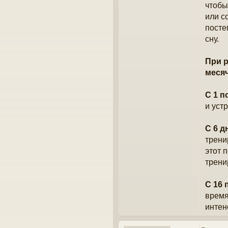
чтобы
или с
посте
сну.
При р
меся
С 1 п
и уст
С 6 д
трени
этот 
трени
С 16 
время
интен