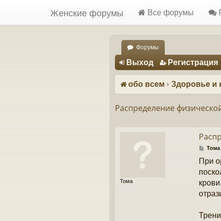
Женские форумы
Все форумы
Форумы
Регистрация
Выход
Р
е
г
и
с
т
р
а
ц
и
я
обо всем
Здоровье и 
Распределение физической
Распр
С
Тома
о
При о
о
б
поско
щ
Тома
крови
е
н
отраз
и
е
Трени