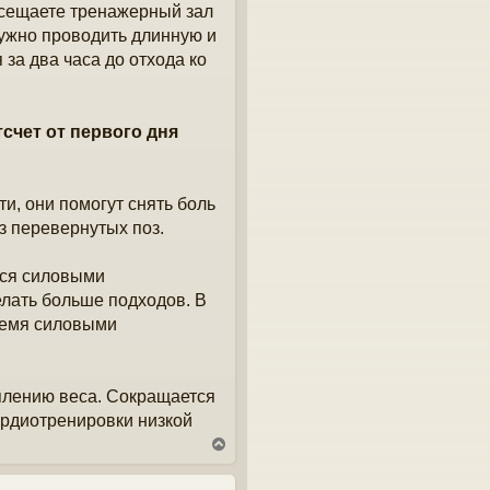
осещаете тренажерный зал
нужно проводить длинную и
за два часа до отхода ко
счет от первого дня
и, они помогут снять боль
з перевернутых поз.
ься силовыми
елать больше подходов. В
ремя силовыми
оплению веса. Сокращается
ардиотренировки низкой
В
е
р