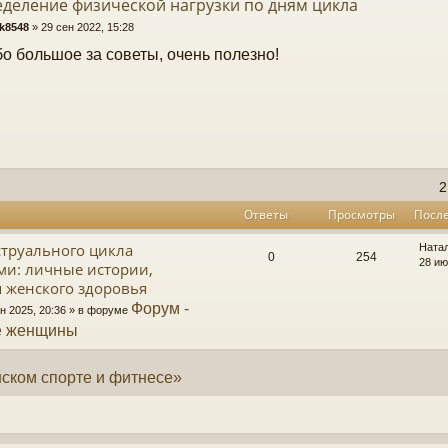
деление физической нагрузки по дням цикла
k8548
»
29 сен 2022, 15:28
о большое за советы, очень полезно!
2
Ответы
Просмотры
Посл
труального цикла
Ната
0
254
28 ию
ми: личные истории,
я женского здоровья
Форум -
н 2025, 20:36 » в форуме
е женщины
нском спорте и фитнесе»