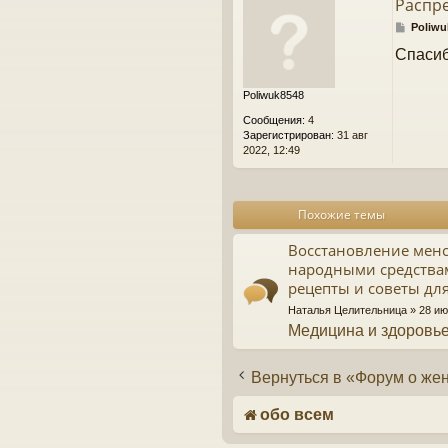
Распре
С
Poliwu
о
Спасиб
о
б
щ
Poliwuk8548
е
н
Сообщения:
4
и
Зарегистрирован:
31 авг
е
2022, 12:49
Похожие темы
Восстановление менс
народными средства
рецепты и советы дл
Наталья Целительница
» 28 ию
Медицина и здоровь
Вернуться в «Форум о же
обо всем