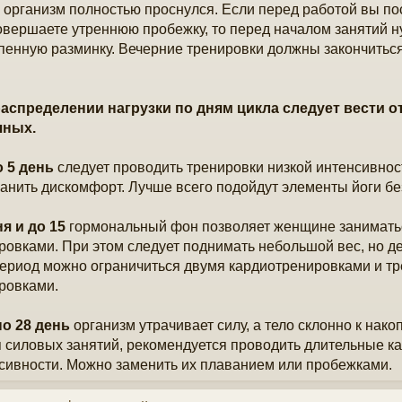
 организм полностью проснулся. Если перед работой вы п
овершаете утреннюю пробежку, то перед началом занятий 
пенную разминку. Вечерние тренировки должны закончиться 
аспределении нагрузки по дням цикла следует вести от
чных.
о 5 день
следует проводить тренировки низкой интенсивност
ранить дискомфорт. Лучше всего подойдут элементы йоги бе
ня и до 15
гормональный фон позволяет женщине занимат
ровками. При этом следует поднимать небольшой вес, но д
период можно ограничиться двумя кардиотренировками и т
ровками.
по 28 день
организм утрачивает силу, а тело склонно к нак
 силовых занятий, рекомендуется проводить длительные к
сивности. Можно заменить их плаванием или пробежками.