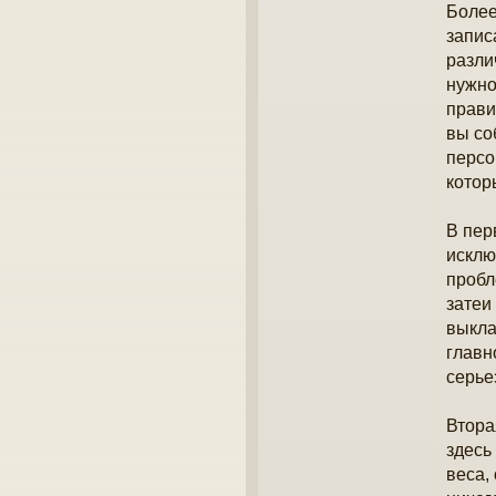
Более
запис
разли
нужно
прави
вы со
персо
котор
В пер
исклю
пробл
затеи
выкла
главн
серье
Втора
здесь
веса,