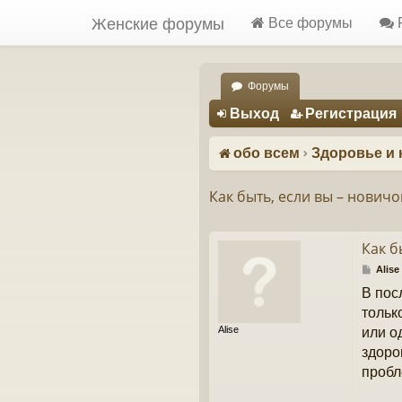
Женские форумы
Все форумы
Форумы
Регистрация
Выход
Р
е
г
и
с
т
р
а
ц
и
я
обо всем
Здоровье и 
Как быть, если вы – нович
Как б
С
Alise
о
В пос
о
б
тольк
щ
Alise
или о
е
н
здоро
и
пробл
е