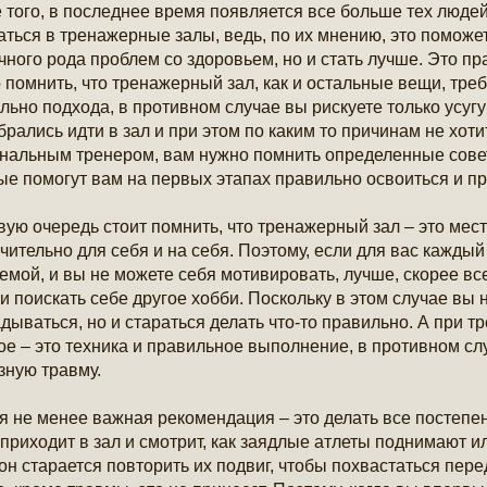
 того, в последнее время появляется все больше тех люде
аться в тренажерные залы, ведь, по их мнению, это поможет
чного рода проблем со здоровьем, но и стать лучше. Это п
 помнить, что тренажерный зал, как и остальные вещи, треб
льно подхода, в противном случае вы рискуете только усуг
брались идти в зал и при этом по каким то причинам не хоти
нальным тренером, вам нужно помнить определенные сове
ые помогут вам на первых этапах правильно освоиться и пр
вую очередь стоит помнить, что тренажерный зал – это мест
чительно для себя и на себя. Поэтому, если для вас каждый
емой, и вы не можете себя мотивировать, лучше, скорее всег
 и поискать себе другое хобби. Поскольку в этом случае вы 
дываться, но и стараться делать что-то правильно. А при т
ое – это техника и правильное выполнение, в противном с
зную травму.
я не менее важная рекомендация – это делать все постепе
 приходит в зал и смотрит, как заядлые атлеты поднимают
 он старается повторить их подвиг, чтобы похвастаться пер