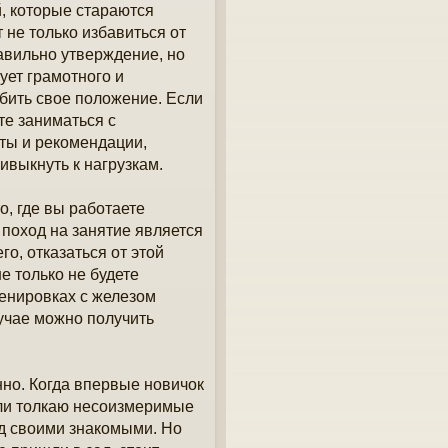
й, которые стараются
 не только избавиться от
равильно утверждение, но
ует грамотного и
убить свое положение. Если
те заниматься с
ты и рекомендации,
ивыкнуть к нагрузкам.
о, где вы работаете
 поход на занятие является
о, отказаться от этой
не только не будете
ренировках с железом
лучае можно получить
нно. Когда впервые новичок
 или толкаю несоизмеримые
ед своими знакомыми. Но