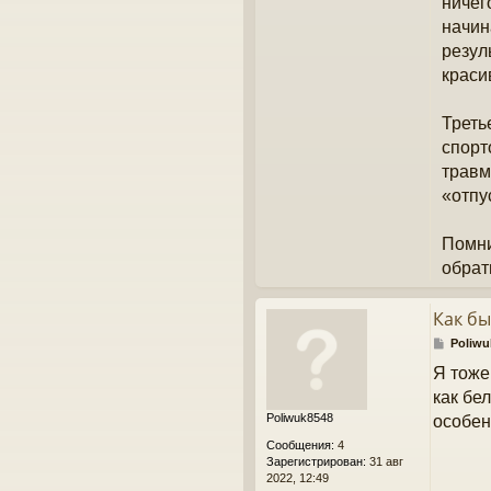
ничег
начин
резул
краси
Треть
спорт
травм
«отпу
Помни
обрат
Как бы
С
Poliwu
о
Я тоже
о
б
как бе
щ
Poliwuk8548
особен
е
н
Сообщения:
4
и
Зарегистрирован:
31 авг
е
2022, 12:49