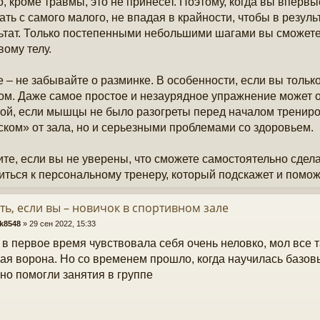
о, кроме травмы, это не принесет. Поэтому, когда вы впервы
ать с самого малого, не впадая в крайности, чтобы в резул
ьтат. Только постепенными небольшими шагами вы сможете 
вому телу.
е – не забывайте о разминке. В особенности, если вы тольк
ом. Даже самое простое и незаурядное упражнение может о
ой, если мышцы не было разогреты перед началом трениров
ском» от зала, но и серьезными проблемами со здоровьем.
те, если вы не уверены, что сможете самостоятельно сдел
иться к персональному тренеру, который подскажет и помож
ть, если вы – новичок в спортивном зале
k8548
»
29 сен 2022, 15:33
 в первое время чувствовала себя очень неловко, мол все т
лая ворона. Но со временем прошло, когда научилась базо
но помогли занятия в группе