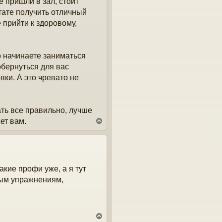
е пришли в зал, стоит
ьтате получить отличный
прийти к здоровому,
о начинаете заниматься
бернуться для вас
ки. А это чревато не
ать все правильно, лучше
ет вам.
В
е
р
н
у
т
акие профи уже, а я тут
ь
с
вым упражнениям,
я
к
н
а
ч
В