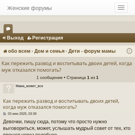
Женские форумы
T
o
g
g
Регистрация
l
Выход
Р
е
г
и
с
т
р
а
ц
и
я
e
ор
n
ум
a
обо всем
Дом и семья
Дети - форум мамы
v
ы
i
Как пережить развод и воспитывать двоих детей, когда
g
муж отказался помогать?
a
1 сообщение • Страница
1
из
1
t
i
Мама_может_все
o
n
Как пережить развод и воспитывать двоих детей,
когда муж отказался помогать?
С
03 июн 2025, 03:39
о
Девочки, пишу сюда, потому что просто нужно
о
б
выговориться, может, услышать мудрый совет от тех, кто
щ
прошел через подобное.