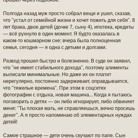
е
н
и
Полгода назад муж просто собрал вещи и ушел, сказав,
е
что "устал от семейной жизни и хочет пожить для себя". 8
лет брака, двое детей (дочке 7, сыну 4), ипотека, кредиты
— всё рухнуло в один момент. Я будто оказалась в
каком-то кошмарном сне: вчера была полноценная
семья, сегодня — я одна с детьми и долгами.
Развод прошел быстро и болезненно. В суде он заявил,
что "не имеет стабильного дохода", поэтому алименты
выписали минимальные. Но даже их он платит
нерегулярно, постоянно задерживает, оправдывается,
что "тяжелые времена". При этом в соцсетях
фотографии с отдыха, новая машина... Когда я пытаюсь
поговорить о детях — он либо игнорирует, либо обвиняет
меня: "Ты плохая мать, не справляешься, вечно просишь
денег". А я просто напоминаю об элементарных нуждах
детей!
Самое страшное — дети очень скучают по папе. Сын