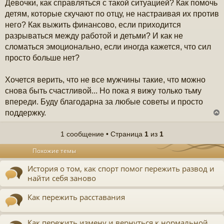
Девочки, как справляться с такой ситуацией? Как помочь
детям, которые скучают по отцу, не настраивая их против
него? Как выжить финансово, если приходится
разрываться между работой и детьми? И как не
сломаться эмоционально, если иногда кажется, что сил
просто больше нет?
Хочется верить, что не все мужчины такие, что можно
снова быть счастливой... Но пока я вижу только тьму
впереди. Буду благодарна за любые советы и просто
поддержку.
1 сообщение • Страница
1
из
1
у
Похожие темы
т
ь
История о том, как спорт помог пережить развод и
с
найти себя заново
к
Как пережить расставания
ч
Как пережить измену и вернуться к нормальной