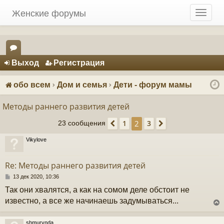
Женские форумы
T
o
g
g
Регистрация
l
Выход
Р
е
г
и
с
т
р
а
ц
и
я
e
ор
n
ум
a
обо всем
Дом и семья
Дети - форум мамы
v
ы
i
Методы раннего развития детей
g
2
1
3
a
23 сообщения
Пред.
След.
t
Vikylove
i
o
n
Re: Методы раннего развития детей
С
13 дек 2020, 10:36
о
Так они хвалятся, а как на сомом деле обстоит не
о
б
известно, а все же начинаешь задумываться...
щ
е
н
shmurynda