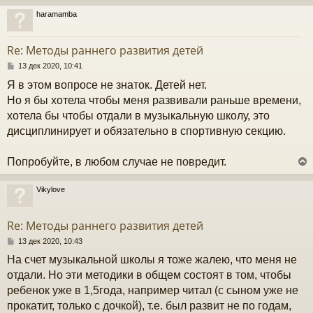
е
у
haramamba
у
т
Re: Методы раннего развития детей
ь
с
С
13 дек 2020, 10:41
о
Я в этом вопросе не знаток. Детей нет.
к
о
б
Но я бы хотела чтобы меня развивали раньше времени,
щ
хотела бы чтобы отдали в музыкальную школу, это
е
ч
н
дисциплинирует и обязательно в спортивную секцию.
и
е
у
Попробуйте, в любом случае не повредит.
Vikylove
у
т
Re: Методы раннего развития детей
ь
с
С
13 дек 2020, 10:43
о
На счет музыкальной школы я тоже жалею, что меня не
к
о
б
отдали. Но эти методики в общем состоят в том, чтобы
щ
ребенок уже в 1,5года, например читал (с сыном уже не
е
ч
н
прокатит, только с дочкой), т.е. был развит не по годам,