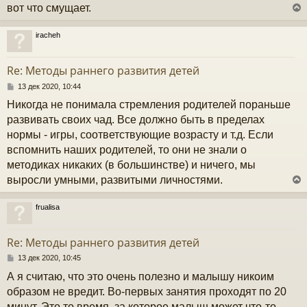
и
вот что смущает.
е
у
iracheh
у
т
Re: Методы раннего развития детей
ь
с
С
13 дек 2020, 10:44
о
Никогда не понимала стремления родителей пораньше
к
о
б
развивать своих чад. Все должно быть в пределах
щ
нормы - игры, соответствующие возрасту и т.д. Если
е
ч
н
вспомнить наших родителей, то они не знали о
и
методиках никаких (в большинстве) и ничего, мы
е
у
выросли умными, развитыми личностями.
frualisa
у
т
Re: Методы раннего развития детей
ь
с
С
13 дек 2020, 10:45
о
А я считаю, что это очень полезно и малышу никоим
к
о
б
образом не вредит. Во-первых занятия проходят по 20
щ
минут. Это то время, за которое малыш может что-то