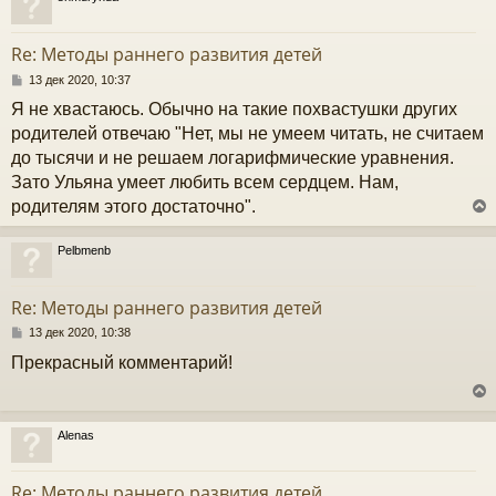
и
у
е
т
Re: Методы раннего развития детей
ь
с
С
13 дек 2020, 10:37
о
Я не хвастаюсь. Обычно на такие похвастушки других
к
о
б
родителей отвечаю "Нет, мы не умеем читать, не считаем
щ
до тысячи и не решаем логарифмические уравнения.
е
ч
н
Зато Ульяна умеет любить всем сердцем. Нам,
и
родителям этого достаточно".
е
у
Pelbmenb
у
т
Re: Методы раннего развития детей
ь
с
С
13 дек 2020, 10:38
о
Прекрасный комментарий!
к
о
б
щ
е
ч
н
Alenas
и
у
е
у
т
Re: Методы раннего развития детей