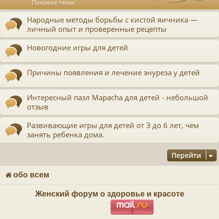
Похожие темы
ь
с
Народные методы борьбы с кистой яичника —
личный опыт и проверенные рецепты
к
Новогодние игры для детей
ч
Причины появления и лечение энуреза у детей
у
Интересный пазл Mapacha для детей - небольшой
отзыв
Развивающие игры для детей от 3 до 6 лет, чем
занять ребенка дома.
Перейти
обо всем
Женский форум о здоровье и красоте