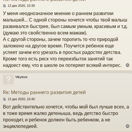
ь
с
С
13 дек 2020, 10:39
о
У меня неоднозначное мнение о раннем развитии
к
о
б
малышей... С одной стороны хочется чтобы твой малыш
щ
развивался быстрее, был самым умным, красивым и т.д.
е
ч
н
(думаю это свойственно всем мамам).
и
А с другой стороны, зачем торопить то что природой
е
у
заложено на другое время. Поучится ребенок еще
успеет зачем его урезать в простых радостях детства.
Кроме того есть риск что переизбыток занятий так
надоест ему, что в школе он потеряет всякий интерес.
Vikylove
у
т
Re: Методы раннего развития детей
ь
с
С
13 дек 2020, 10:40
о
Вот действительно хочется, чтобы мой был лучше всех, а
к
о
б
в тоже время жалко детеныша, ведь детство быстро
щ
проходит, и ребенок должен быть ребенком, а не
е
ч
н
энциклопедией.
и