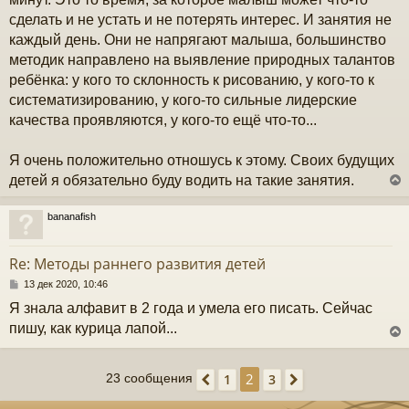
е
ч
н
сделать и не устать и не потерять интерес. И занятия не
и
каждый день. Они не напрягают малыша, большинство
е
у
методик направлено на выявление природных талантов
ребёнка: у кого то склонность к рисованию, у кого-то к
систематизированию, у кого-то сильные лидерские
качества проявляются, у кого-то ещё что-то...
Я очень положительно отношусь к этому. Своих будущих
детей я обязательно буду водить на такие занятия.
bananafish
у
т
Re: Методы раннего развития детей
ь
с
С
13 дек 2020, 10:46
о
Я знала алфавит в 2 года и умела его писать. Сейчас
к
о
б
пишу, как курица лапой...
щ
е
ч
н
2
1
3
23 сообщения
Пред.
След.
и
у
е
у
т