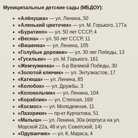
е
Муниципальные детские сады (МБДОУ):
«Алёнушка»
— ул. Ленина, 50
«Аленький цветочек»
— ул. М. Горького, 177а
«Буратино»
— ул. 50 лет СССР, 4
«Весна»
— ул. 50 лет СССР, 11
«Вишенка»
— ул. Ленина, 105
«Голубые дорожки»
— ул. 30 лет Победы, 13
«Гусельки»
— ул. М. Горького, 161
«Жемчужинка»
— б-р Великой Победы, 30
«Золотой ключик»
— ул. Энтузиастов, 17
«Катюша»
— ул. Ленина, 85
«Колобок»
— ул. Дружбы, 3
«Колокольчик»
— ул. Ленина, 104
«Кораблик»
— ул. Степная, 169
«Космос»
— ул. Молодежная, 11
«Лазорики»
— пр-кт Курчатова, 51
«Малыш»
— ул. Ленина, 30а (корпуса на ул.
Морской 22а, 48 и ул. Советской, 14)
«Одуванчик»
— ул. К. Маркса, 4