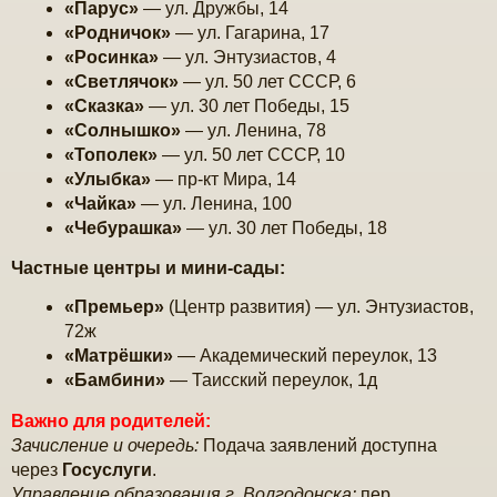
«Парус»
— ул. Дружбы, 14
«Родничок»
— ул. Гагарина, 17
«Росинка»
— ул. Энтузиастов, 4
«Светлячок»
— ул. 50 лет СССР, 6
«Сказка»
— ул. 30 лет Победы, 15
«Солнышко»
— ул. Ленина, 78
«Тополек»
— ул. 50 лет СССР, 10
«Улыбка»
— пр-кт Мира, 14
«Чайка»
— ул. Ленина, 100
«Чебурашка»
— ул. 30 лет Победы, 18
Частные центры и мини-сады:
«Премьер»
(Центр развития) — ул. Энтузиастов,
72ж
«Матрёшки»
— Академический переулок, 13
«Бамбини»
— Таисский переулок, 1д
Важно для родителей:
Зачисление и очередь:
Подача заявлений доступна
через
Госуслуги
.
Управление образования г. Волгодонска:
пер.