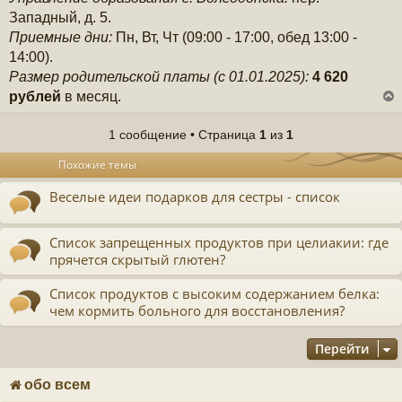
Западный, д. 5.
Приемные дни:
Пн, Вт, Чт (09:00 - 17:00, обед 13:00 -
14:00).
Размер родительской платы (с 01.01.2025):
4 620
рублей
в месяц.
1 сообщение • Страница
1
из
1
у
Похожие темы
т
ь
Веселые идеи подарков для сестры - список
с
к
Список запрещенных продуктов при целиакии: где
прячется скрытый глютен?
ч
Список продуктов с высоким содержанием белка:
чем кормить больного для восстановления?
у
Перейти
обо всем