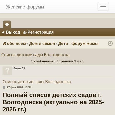
Женские форумы
T
o
g
g
Регистрация
l
Выход
Р
е
г
и
с
т
р
а
ц
и
я
e
ор
n
ум
a
обо всем
Дом и семья
Дети - форум мамы
v
ы
i
Список детские сады Волгодонска
g
1 сообщение • Страница
1
из
1
a
t
Алина 27
i
o
Список детские сады Волгодонска
n
С
27 фев 2026, 18:34
о
Полный список детских садов г.
о
б
Волгодонска (актуально на 2025-
щ
е
2026 гг.)
н
и