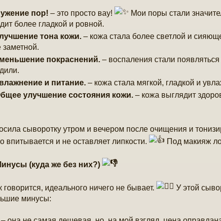
ужение пор!
– это просто вау!
Мои поры стали значите
дит более гладкой и ровной.
лучшение тона кожи.
– кожа стала более светлой и сияющ
 заметной.
меньшение покраснений.
– воспаления стали появляться
дили.
влажнение и питание.
– кожа стала мягкой, гладкой и увл
бщее улучшение состояния кожи.
– кожа выглядит здоро
осила сыворотку утром и вечером после очищения и тонизи
о впитывается и не оставляет липкости.
Под макияж ло
инусы (куда же без них?)
ак говорится, идеального ничего не бывает.
У этой сыво
ьшие минусы:
– она не самая дешевая, но, на мой взгляд, цена оправдан