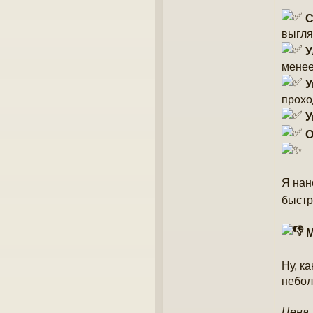
С
выгля
У
менее
У
прохо
У
О
Я нан
быстр
М
Ну, к
небол
Цена.