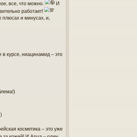
ое, все, что можно.
И
твительно работает!
 плюсах и минусах, и,
е в курсе, ниацинамид – это
блема!)
)
ейская косметика – это уже
е за кожей! И Anua – один