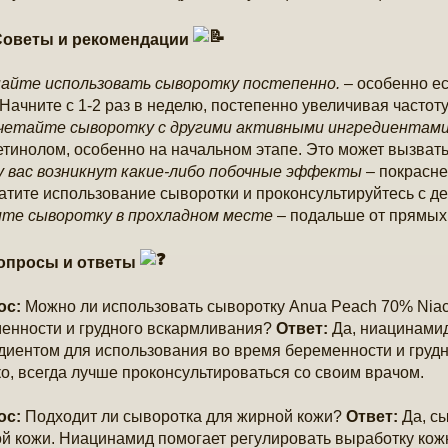
оветы и рекомендации
айте использовать сыворотку постепенно.
– особенно ес
 Начните с 1-2 раз в неделю, постепенно увеличивая частот
четайте сыворотку с другими активными ингредиентами
етинолом, особенно на начальном этапе. Это может вызват
у вас возникнут какие-либо побочные эффекты
– покрасне
атите использование сыворотки и проконсультируйтесь с д
те сыворотку в прохладном месте
– подальше от прямых
просы и ответы
ос:
Можно ли использовать сыворотку Anua Peach 70% Niac
енности и грудного вскармливания?
Ответ:
Да, ниацинамид
диентом для использования во время беременности и груд
о, всегда лучше проконсультироваться со своим врачом.
ос:
Подходит ли сыворотка для жирной кожи?
Ответ:
Да, сы
й кожи. Ниацинамид помогает регулировать выработку кожн