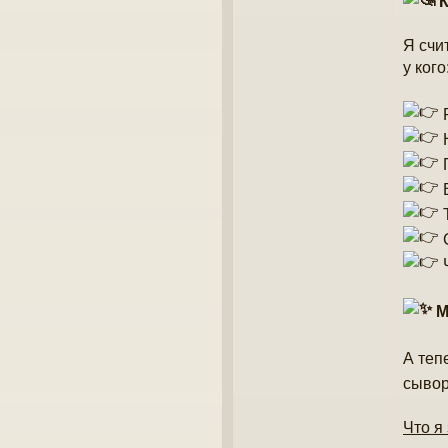
К
Я счи
у кого
Н
П
В
Т
С
Ч
М
А теп
сывор
Что я