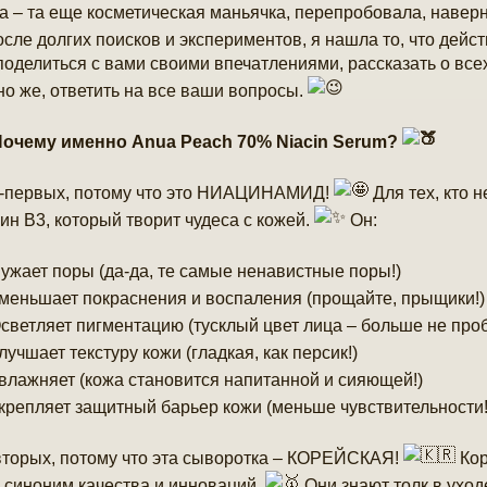
а – та еще косметическая маньячка, перепробовала, наверн
после долгих поисков и экспериментов, я нашла то, что дейс
поделиться с вами своими впечатлениями, рассказать о всех
но же, ответить на все ваши вопросы.
очему именно Anua Peach 70% Niacin Serum?
о-первых, потому что это НИАЦИНАМИД!
Для тех, кто н
ин B3, который творит чудеса с кожей.
Он:
ужает поры (да-да, те самые ненавистные поры!)
меньшает покраснения и воспаления (прощайте, прыщики!)
светляет пигментацию (тусклый цвет лица – больше не про
лучшает текстуру кожи (гладкая, как персик!)
влажняет (кожа становится напитанной и сияющей!)
крепляет защитный барьер кожи (меньше чувствительности!
вторых, потому что эта сыворотка – КОРЕЙСКАЯ!
Кор
 синоним качества и инноваций.
Они знают толк в уход