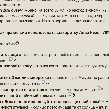
тивностью.
ьшой объем.
– баночка всего 30 мл, но расход экономичный,
кт не мгновенный.
– результаты заметны не сразу, а через
ярного использования. Но это нормально для сыворотки с 
ак правильно использовать сыворотку Anua Peach 70%
росто!
тите лицо
от макияжа и загрязнений с помощью вашего лю
ания.
онизируйте кожу
– это поможет подготовить ее к лучшему
ите 2-3 капли сыворотки
на лицо и шею. Аккуратно распр
ая области вокруг глаз.
е сыворотке впитаться
в течение нескольких минут.
сите свой любимый крем
для лица.
м обязательно используйте солнцезащитный крем!
 чувствительной к солнцу, поэтому защита от солнца – must 