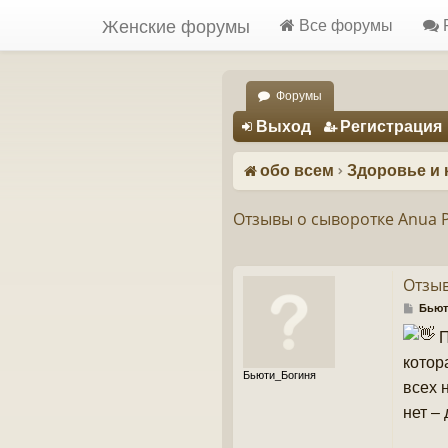
Женские форумы
Все форумы
Форумы
Регистрация
Выход
Р
е
г
и
с
т
р
а
ц
и
я
обо всем
Здоровье и 
Отзывы о сыворотке Anua P
Отзыв
С
Бьют
о
П
о
б
котор
щ
Бьюти_Богиня
е
всех 
н
нет –
и
е