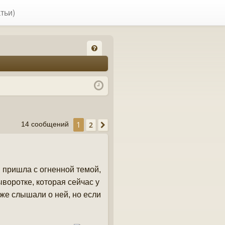
тьи)
FA
Q
1
2
14 сообщений
След.
я пришла с огненной темой,
ыворотке, которая сейчас у
же слышали о ней, но если