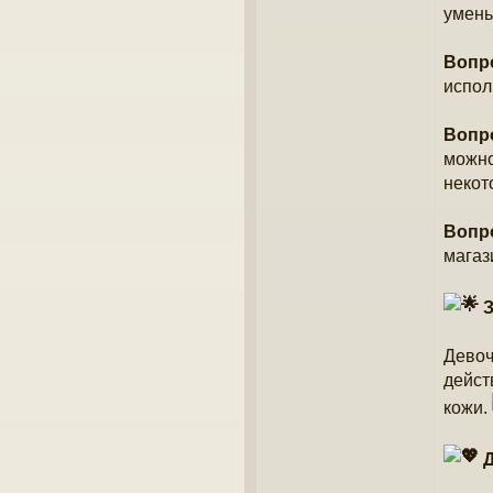
умень
Вопр
испол
Вопр
можно 
некот
Вопр
магаз
З
Девоч
дейст
кожи.
Д