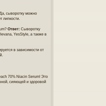
Да, сыворотку можно
т липкости.
rum?
Ответ:
Сыворотку
levana, YesStyle, а также в
руется в зависимости от
й.
ach 70% Niacin Serum! Это
овной, сияющей и здоровой