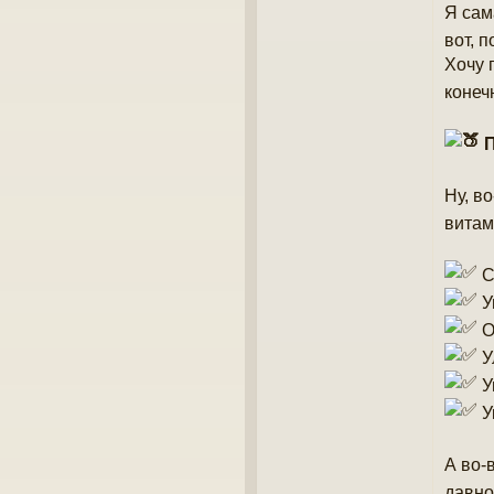
Я сам
вот, 
Хочу 
конеч
П
Ну, в
витам
С
У
О
У
У
У
А во-
давно