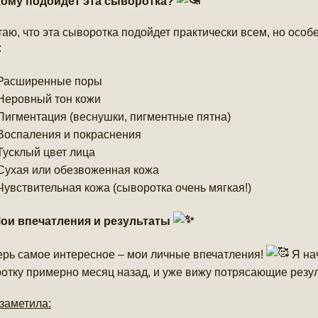
ому подойдет эта сыворотка?
таю, что эта сыворотка подойдет практически всем, но особ
:
Расширенные поры
еровный тон кожи
игментация (веснушки, пигментные пятна)
оспаления и покраснения
усклый цвет лица
ухая или обезвоженная кожа
увствительная кожа (сыворотка очень мягкая!)
ои впечатления и результаты
ерь самое интересное – мои личные впечатления!
Я нач
отку примерно месяц назад, и уже вижу потрясающие резу
 заметила: